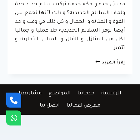
مدينتي جده و مكه خدمة تركيب سلم حديد جدة
ولماذا السلالم الحديديه؟ و ذلك لأنها تجمع بين
القوة و المتانه و الجمال و كل ذلك في وقت واحد
أيضا توفر السلالم الحديديه حلا عمليا و جماليا
لكل من المنازل و الفلل و المباني التجاريه و
تتميز…
تركيب
إقرأ المزيد
سلم
حديد
جدة
ت:
الرئيسية
خدماتنا
المواضيع
مشاريعنا
0596837097
–
معرض اعمالنا
اتصل بنا
سلم
درج
حديد
مكه