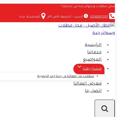
التجاوز
محل مظلات وسواتر جدة في خدمتك!
إلى
0596837097
السبت - الجمعة: 8ص-11م
المحمدية، جدة
المحتوى
الرئيسية
خدماتنا
المواضيع
مشاريعنا
مظلات من اعمالنا في جدة ابحر الجنوبية
معرض اعمالنا
اتصل بنا