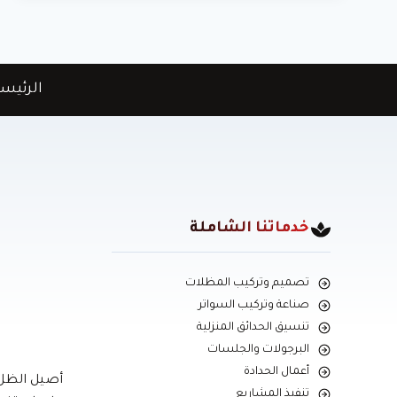
جدة
ت
:
0596837097
الرئيس
تنسيق
حدائق
فلل
بمكة
خدماتنا الشاملة
تصميم وتركيب المظلات
صناعة وتركيب السواتر
تنسيق الحدائق المنزلية
البرجولات والجلسات
أعمال الحدادة
أصيل الظل 
تنفيذ المشاريع