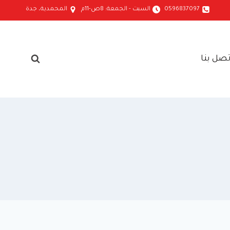
0596837097
السبت - الجمعة: 8ص-11م
المحمدية، جدة
تصل بنا