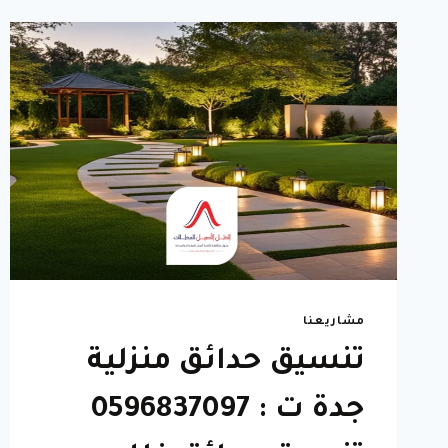
مشاريعنا
تنسيق حدائق منزلية
جدة ت : 0596837097