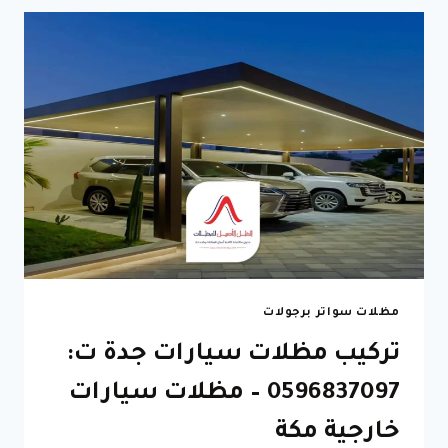
ت:
0596837067
مظلات
فوق
الابواب
جدة
مظلات سواتر برجولات
تركيب مظلات سيارات جدة ت:
0596837097 – مظلات سيارات
خارجية مكة