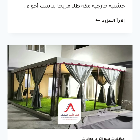
خشبية خارجية مكة ظلا مريحا يناسب أجواء…
تركيب
إقرأ المزيد
مظلات
خشبية
جدة
ت:
0596837097
–
مظلات
خشبية
خارجية
مكة
مظلات سواتر برجولات