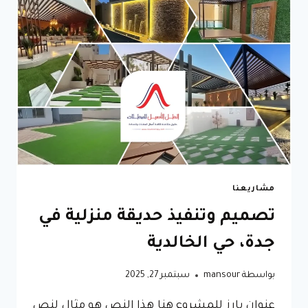
0596837097
–
مظلات
سيارات
خارجية
مكة
مشاريعنا
تصميم وتنفيذ حديقة منزلية في
جدة، حي الخالدية
بواسطة
mansour
سبتمبر 27, 2025
عنوان بارز للمشروع هنا هذا النص هو مثال لنص