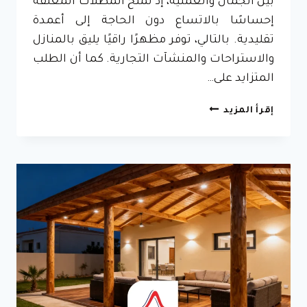
بين الجمال والعملية، إذ تمنح المظلات المعلقة
إحساسًا بالاتساع دون الحاجة إلى أعمدة
تقليدية. بالتالي، توفر مظهرًا راقيًا يليق بالمنازل
والاستراحات والمنشآت التجارية. كما أن الطلب
المتزايد على…
تركيب
إقرأ المزيد
مظلات
معلقة
جدة
ت:
0596837097
–
مظلات
خارجية
معلقة
مكة