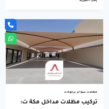
إقرأ المزيد
مظلات
حدائق
بجدة
ت:
0596837097
مظلات
حدائق
منزلية
في
مكة
مظلات سواتر برجولات
تركيب مظلات مداخل مكة ت: